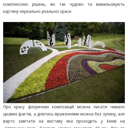
комплексних рішень, які так чудово та вимальовують
картину нереально реальної краси.
Про красу феєричних композицій можна писати чимало
цікавих фактів, а ділитись враженнями можна без зупину, але
варто завітати на виставу яка проходить у Києві на