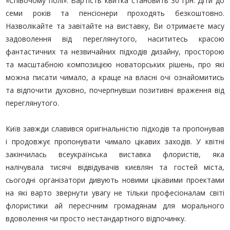
«Співочому полі». Вартість квитка становить 30 грн. Діти до
семи років та пенсіонери проходять безкоштовно.
Назволікайте та завітайте на виставку, Ви отримаєте масу
задоволення від переглянутого, насититесь красою
фантастичних та незвичайних підходів дизайну, просторою
та масштабною композицією новаторських рішень, про які
можна писати чимало, а краще на власні очі ознайомитись
та відпочити духовно, почерпнувши позитивні враження від
переглянутого.
Київ завжди славився оригінальністю підходів та пропонував
і продовжує пропонувати чимало цікавих заходів. У квітні
закінчилась всеукраїнська виставка флористів, яка
налічувала тисячі відвідувачів києвлян та гостей міста,
сьогодні організатори дивують новими цікавими проектами
на які варто звернути увагу не тільки професіоналам світі
флористики ай пересічним громадянам для морального
вдоволення чи просто нестандартного відпочинку.