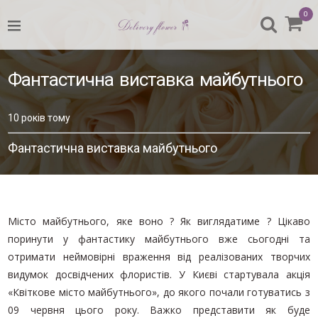
0
НАЗАД
УСІ БУКЕТИ
Фантастична виставка майбутнього
ДО ДНЯ МАТЕРІ
10 років тому
8 БЕРЕЗНЯ
Фантастична виставка майбутнього
ДЕНЬ ВАЛЕНТИНА
КВІТИ У КОРОБКАХ
Домівка
КВІТИ ПОШТУЧНО
/
Місто майбутнього, яке воно ? Як виглядатиме ? Цікаво
Без
поринути у фантастику майбутнього вже сьогодні та
БУКЕТ ДЛЯ ВЧИТЕЛЯ
категорії
отримати неймовірні враження від реалізованих творчих
/
БУКЕТ ВІД ФЛОРИСТА
видумок досвідчених флористів. У Києві стартувала акція
Фантастична
виставка
«Квіткове місто майбутнього», до якого почали готуватись з
БУКЕТИ ДІЛОВОГО СТИЛЮ
майбутнього
09 червня цього року. Важко представити як буде