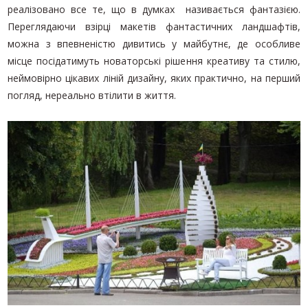
реалізовано все те, що в думках називається фантазією.
БУКЕТИ ДЛЯ УРОЧИСТИХ
ПОДІЙ
Переглядаючи взірці макетів фантастичних ландшафтів,
можна з впевненістю дивитись у майбутнє, де особливе
БУКЕТИ ПОЗИТИВНИХ
ЕМОЦІЙ
місце посідатимуть новаторські рішення креативу та стилю,
неймовірно цікавих ліній дизайну, яких практично, на перший
БУКЕТИ ПОПЕРЕДНЬОГО
погляд, нереально втілити в життя.
ЗАМОВЛЕННЯ
КВІТИ ДЛЯ КОХАНОЇ
ВІТАЛЬНІ БУКЕТИ
ДОДАТКИ ДО БУКЕТІВ
ЗИМОВІ БУКЕТИ