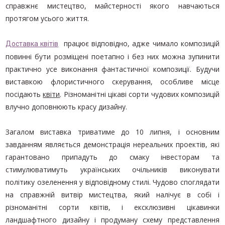
справжнє мистецтво, майстерності якого навчаються
протягом усього життя.
працює відповідно, адже чимало композицій
Доставка квітів
повинні бути розміщені поетапно і без них можна зупинити
практично усе виконання фантастичної композиції. Будучи
виставкою флористичного скерування, особливе місце
посідають
квіти
. Різноманітні цікаві сорти чудових композицій
влучно доповнюють красу дизайну.
Загалом виставка триватиме до 10 липня, і основним
завданням являється демонстрація нереальних проектів, які
гарантовано припадуть до смаку інвесторам та
стимулюватимуть українських очільників виконувати
політику озеленення у відповідному стилі. Чудово споглядати
на справжній витвір мистецтва, який налічує в собі і
різноманітні сорти квітів, і ексклюзивні цікавинки
ландшафтного дизайну і продуману схему представлення