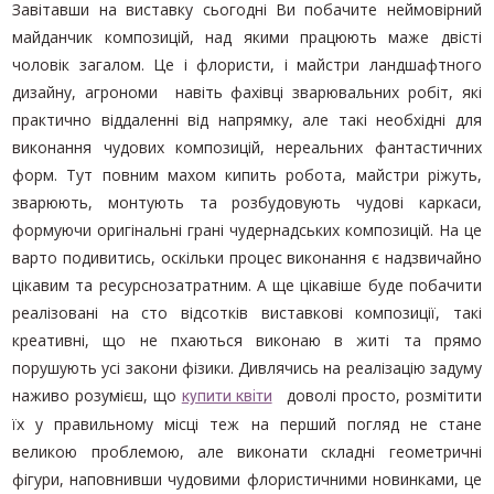
Завітавши на виставку сьогодні Ви побачите неймовірний
майданчик композицій, над якими працюють маже двісті
чоловік загалом. Це і флористи, і майстри ландшафтного
дизайну, агрономи навіть фахівці зварювальних робіт, які
практично віддаленні від напрямку, але такі необхідні для
виконання чудових композицій, нереальних фантастичних
форм. Тут повним махом кипить робота, майстри ріжуть,
зварюють, монтують та розбудовують чудові каркаси,
формуючи оригінальні грані чудернадських композицій. На це
варто подивитись, оскільки процес виконання є надзвичайно
цікавим та ресурснозатратним. А ще цікавіше буде побачити
реалізовані на сто відсотків виставкові композиції, такі
креативні, що не пхаються виконаю в житі та прямо
порушують усі закони фізики. Дивлячись на реалізацію задуму
наживо розумієш, що
доволі просто, розмітити
купити квіти
їх у правильному місці теж на перший погляд не стане
великою проблемою, але виконати складні геометричні
фігури, наповнивши чудовими флористичними новинками, це