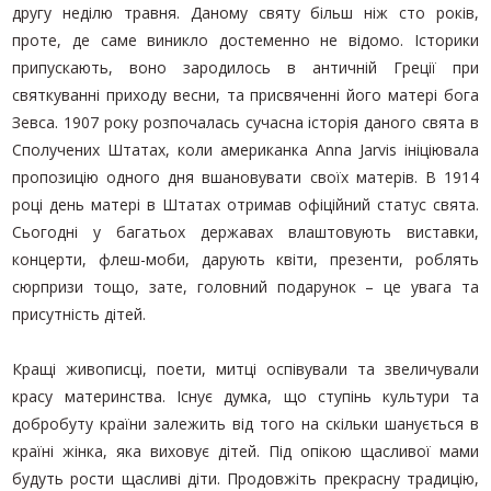
другу неділю травня. Даному святу більш ніж сто років,
проте, де саме виникло достеменно не відомо. Історики
припускають, воно зародилось в античній Греції при
святкуванні приходу весни, та присвяченні його матері бога
Зевса. 1907 року розпочалась сучасна історія даного свята в
Сполучених Штатах, коли американка Anna Jarvis ініціювала
пропозицію одного дня вшановувати своїх матерів. В 1914
році день матері в Штатах отримав офіційний статус свята.
Сьогодні у багатьох державах влаштовують виставки,
концерти, флеш-моби, дарують квіти, презенти, роблять
сюрпризи тощо, зате, головний подарунок – це увага та
присутність дітей.
Кращі живописці, поети, митці оспівували та звеличували
красу материнства. Існує думка, що ступінь культури та
добробуту країни залежить від того на скільки шанується в
країні жінка, яка виховує дітей. Під опікою щасливої мами
будуть рости щасливі діти. Продовжіть прекрасну традицію,