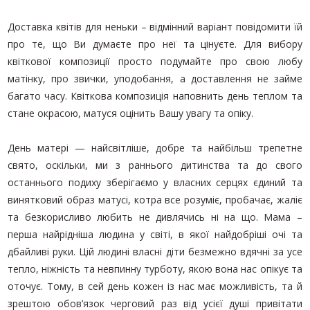
БУКЕТИ ДЛЯ УРОЧИСТИХ
ПОДІЙ
Доставка квітів для неньки – відмінний варіант повідомити їй
про те, що Ви думаєте про неї та цінуєте. Для вибору
БУКЕТИ ПОЗИТИВНИХ
ЕМОЦІЙ
квіткової композиції просто подумайте про свою любу
матінку, про звички, уподобання, а доставлення не займе
БУКЕТИ ПОПЕРЕДНЬОГО
багато часу. Квіткова композиція наповнить день теплом та
ЗАМОВЛЕННЯ
стане окрасою, матуся оцінить Вашу увагу та опіку.
КВІТИ ДЛЯ КОХАНОЇ
День матері — найсвітліше, добре та найбільш трепетне
ВІТАЛЬНІ БУКЕТИ
свято, оскільки, ми з раннього дитинства та до свого
останнього подиху зберігаємо у власних серцях єдиний та
ДОДАТКИ ДО БУКЕТІВ
винятковий образ матусі, котра все розуміє, пробачає, жаліє
ЗИМОВІ БУКЕТИ
та безкорисливо любить не дивлячись ні на що. Мама –
перша найрідніша людина у світі, в якої найдобріші очі та
дбайливі руки. Цій людині власні діти безмежно вдячні за усе
тепло, ніжність та невпинну турботу, якою вона нас опікує та
оточує. Тому, в сей день кожен із нас має можливість, та й
зрештою обов’язок черговий раз від усієї душі привітати