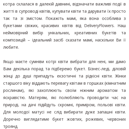
котра склалася в далекій давнині, відзначати важливі події в
житті в супроводі квітів, купувати квіти та дарувати їх просто
так та зі змістом. Покажіть мамі, яка вона особлива з
букетами свіжих, красивих квітів від DeliveryFlowers. Наш
неймовірний вибір унікальних, креативних букетів та
композицій – ідеальний засіб сказати мамі, наскільки Ви її
любите.
Якщо маєте сумніви котрі квіти вибрати для нені, ми дамо
Вам декілька порад та підберемо букет. Бізнес-леді, діловій
жінці до душі припадуть екзотичні та рідкісні квіти. Жінки
старшого віку віддають перевагу квітам в горшках (кімнатним
рослинам), які захоплюють своїм ніжним ароматом та
яскравістю. Матерям, які полюбляють проводити час на
природі, на дачі підійдуть скромні, приміром, польові квіти.
Для молодої матусі не слід вибирати дуже запашні квіти.
Доречно виглядатиме букет жовтих, рожевих, червоних
троянд.