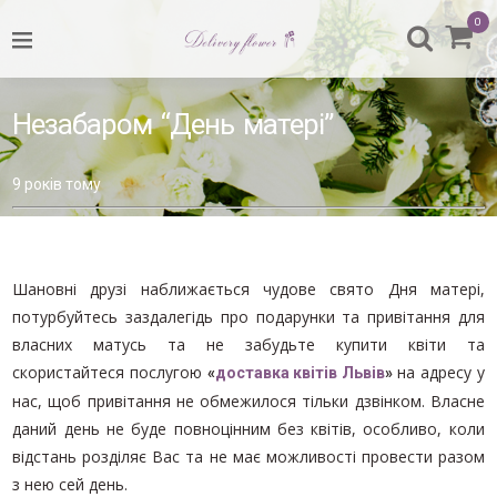
0
НАЗАД
УСІ БУКЕТИ
Незабаром “День матері”
ДО ДНЯ МАТЕРІ
9 років тому
8 БЕРЕЗНЯ
ДЕНЬ ВАЛЕНТИНА
Домівка
/
Шановні друзі наближається чудове свято Дня матері,
КВІТИ У КОРОБКАХ
Без
потурбуйтесь заздалегідь про подарунки та привітання для
категорії
КВІТИ ПОШТУЧНО
власних матусь та не забудьте купити квіти та
/
скористайтеся послугою
Незабаром
на адресу у
«
доставка квітів Львів
»
БУКЕТ ДЛЯ ВЧИТЕЛЯ
“День
нас, щоб привітання не обмежилося тільки дзвінком. Власне
матері”
БУКЕТ ВІД ФЛОРИСТА
даний день не буде повноцінним без квітів, особливо, коли
відстань розділяє Вас та не має можливості провести разом
БУКЕТИ ДІЛОВОГО СТИЛЮ
з нею сей день.