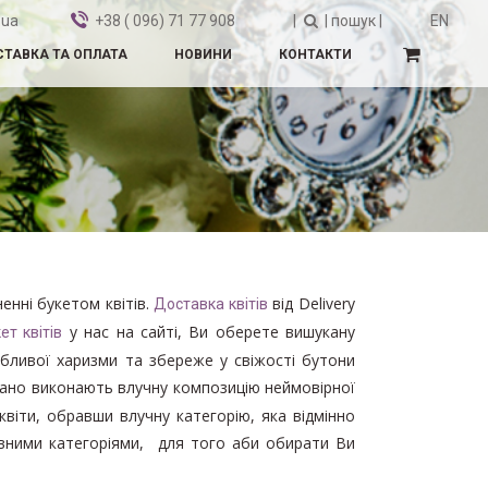
.ua
+38 ( 096) 71 77 908
|
| пошук |
EN
ТАВКА ТА ОПЛАТА
НОВИНИ
КОНТАКТИ
ненні букетом квітів.
від Delivery
Доставка квітів
у нас на сайті, Ви оберете вишукану
ет квітів
обливої харизми та збереже у свіжості бутони
овано виконають влучну композицію неймовірної
квіти, обравши влучну категорію, яка відмінно
евними категоріями, для того аби обирати Ви