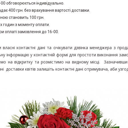
20-00 обговорюється індивідуально.
ає 400 грн. без врахування вартості доставки.
иною становить 100 грн.
х годин з моменту оплати.
ри оплаті замовлення до 16-00.
и власні контактні дані та очікувати дзвінка менеджера з про
льну інформацію у контактній формі для простоти виконання зам
емо на відкритку та розмістимо на видному місці. Зазначивши
ні доставки квітів залишіть контактні дані отримувача, аби узг