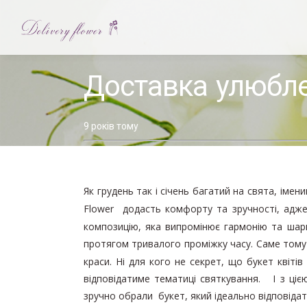
НАЗАД
УСІ БУКЕТИ
Доставка улюбле
ДО ДНЯ МАТЕРІ
8 БЕРЕЗНЯ
9 років тому
ДЕНЬ ВАЛЕНТИНА
Домівка
КВІТИ У КОРОБКАХ
/
Як грудень так і січень багатий на свята, імен
Без
КВІТИ ПОШТУЧНО
Flower додасть комфорту та зручності, адж
категорії
композицію, яка випромінює гармонію та шарм
/
БУКЕТ ДЛЯ ВЧИТЕЛЯ
Доставка
протягом тривалого проміжку часу. Саме том
улюблених
краси. Ні для кого не секрет, що букет квіті
БУКЕТ ВІД ФЛОРИСТА
букетів
відповідатиме тематиці святкування. І з ці
БУКЕТИ ДІЛОВОГО СТИЛЮ
зручно обрали букет, який ідеально відповідат