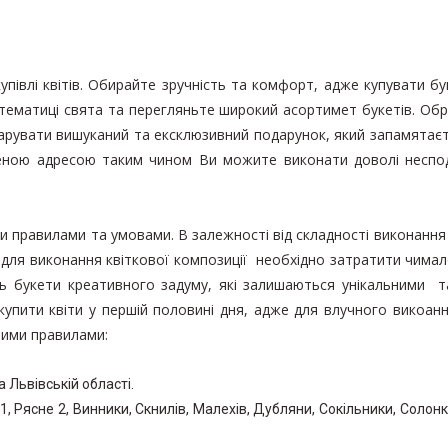
упівлі квітів. Обирайте зручність та комфорт, адже купувати бу
 тематиці свята та перегляньте широкий асортимет букетів. Об
арувати вишуканий та ексклюзивний подарунок, який запамятаєть
еною адресою таким чином Ви можите виконати доволі несподі
и правилами та умовами. В залежності від складності виконання
и для виконання квіткової композиції необхідно затратити чимал
ь букети креативного задуму, які залишаються унікальними 
 купити квіти у першій половині дня, адже для влучного викоа
ними правилами:
 Львівській області.
 1, Рясне 2, Винники, Скнилів, Малехів, Дубляни, Сокільники, Солон