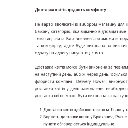
БУКЕТИ ДЛЯ УРОЧИСТИХ
ПОДІЙ
Доставка квітів додасть комфорту
БУКЕТИ ПОЗИТИВНИХ
Не варто зволікати із вибором магазину для к
ЕМОЦІЙ
бажану категорію, яка відмінно відповідатиме
БУКЕТИ ПОПЕРЕДНЬОГО
тематиці свята Ви з впевненістю зможите под
ЗАМОВЛЕННЯ
та комфорту, адже буде виконана за визнач
КВІТИ ДЛЯ КОХАНОЇ
одразу на адресу винуватиці свята.
ВІТАЛЬНІ БУКЕТИ
Доставка квітів може бути виконана за певним
на наступний день, або ж через день, оскільк
ДОДАТКИ ДО БУКЕТІВ
флористи компанії Delivery Flower виконуют
ЗИМОВІ БУКЕТИ
доставки квітів у день замовлення необхідно
доставка квітів може бути виконана за наступ
Доставка квітів здійснюється по м. Львову та
Вартість доставки квітів у Брюховичі, Рясне
пункти обговорюється індивідуально.