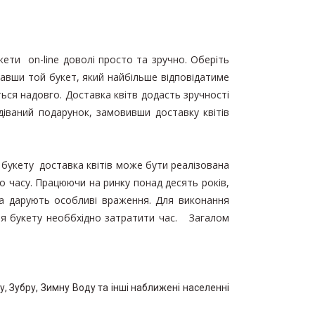
кети on-line доволі просто та зручно. Оберіть
равши той букет, який найбільше відповідатиме
ся надовго. Доставка квітв додасть зручності
ваний подарунок, замовивши доставку квітів
 букету доставка квітів може бути реалізована
о часу. Працюючи на ринку понад десять років,
та дарують особливі враження. Для виконання
ння букету необбхідно затратити час. Загалом
ку, Зубру, Зимну Воду та інші наближені населенні