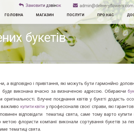
З
а
м
о
в
и
т
и
д
з
в
і
н
о
к
admin@deliveryflowers.com
ГОЛОВНА
МАГАЗИН
ПОСЛУГИ
ПРО НАС
ДОС
них букетів
ини, а відповідно і привітання, які можуть бути гармонійно допов
е буде виконана вчасно за визначеною адресою. Обираючи
бук
 оригінальності. Влучне поєднання квітів у букеті додасть ос
у важливо
у професіоналів своєї справи, які гарант
купити квіти
в повинен відповідати тематиці свята, саме тому варто купити 
єю метою флористи компанії виконали сортування букетів за п
име тематиці свята.