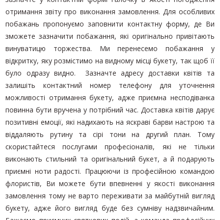
отримання звіту про виконання замовлення. Для особливих
побажань пропонуємо заповнити контактну форму, де Ви
зможете зазначити побажання, які оригінально привітають
винуватицю торжества. Ми перенесемо побажання у
відкритку, яку розмістимо на видному місці букету, так щоб її
було одразу видно. Зазначте адресу доставки квітів та
залишіть контактний номер телефону для уточнення
можливості отримання букету, адже приємна несподіванка
повинна бути вручена у потрібний час. Доставка квітів дарує
позитивні емоції, які надихають на яскраві барви настрою та
віддаляють рутину та сірі тони на другий план. Тому
скористайтеся послугами професіоналів, які не тільки
виконають стильний та оригінальний букет, а й подарують
приємні ноти радості. Працюючи із професійною командою
флористів, Ви можете бути впевненні у якості виконання
замовлення тому не варто переживати за майбутній вигляд
букету, адже його вигляд буде без сумніву надзвичайним.