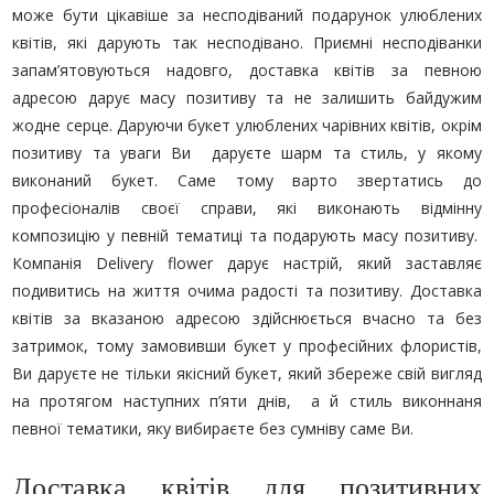
може бути цікавіше за несподіваний подарунок улюблених
БУКЕТИ ДЛЯ УРОЧИСТИХ
ПОДІЙ
квітів, які дарують так несподівано. Приємні несподіванки
запам’ятовуються надовго, доставка квітів за певною
БУКЕТИ ПОЗИТИВНИХ
ЕМОЦІЙ
адресою дарує масу позитиву та не залишить байдужим
жодне серце. Даруючи букет улюблених чарівних квітів, окрім
БУКЕТИ ПОПЕРЕДНЬОГО
позитиву та уваги Ви даруєте шарм та стиль, у якому
ЗАМОВЛЕННЯ
виконаний букет. Саме тому варто звертатись до
КВІТИ ДЛЯ КОХАНОЇ
професіоналів своєї справи, які виконають відмінну
композицію у певній тематиці та подарують масу позитиву.
ВІТАЛЬНІ БУКЕТИ
Компанія Delivery flower дарує настрій, який заставляє
подивитись на життя очима радості та позитиву. Доставка
ДОДАТКИ ДО БУКЕТІВ
квітів за вказаною адресою здійснюється вчасно та без
ЗИМОВІ БУКЕТИ
затримок, тому замовивши букет у професійних флористів,
Ви даруєте не тільки якісний букет, який збереже свій вигляд
на протягом наступних п’яти днів, а й стиль виконнаня
певної тематики, яку вибираєте без сумніву саме Ви.
Доставка квітів для позитивних