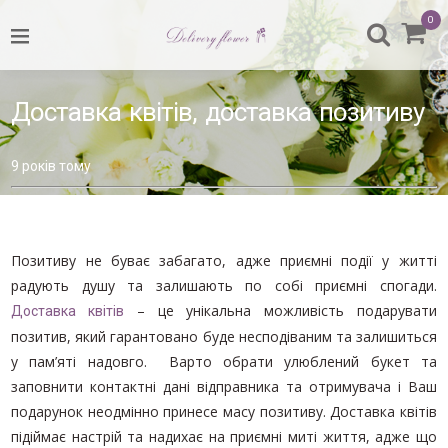
0
НАЗАД
УСІ БУКЕТИ
Доставка квітів, доставка позитиву
ДО ДНЯ МАТЕРІ
9 років тому
8 БЕРЕЗНЯ
ДЕНЬ ВАЛЕНТИНА
Домівка
/
Позитиву не буває забагато, адже приємні події у житті
КВІТИ У КОРОБКАХ
Без
радують душу та залишають по собі приємні спогади.
категорії
КВІТИ ПОШТУЧНО
– це унікальна можливість подарувати
Доставка квітів
/
Доставка
позитив, який гарантовано буде несподіваним та залишиться
БУКЕТ ДЛЯ ВЧИТЕЛЯ
квітів,
у пам’яті надовго. Варто обрати улюблений букет та
доставка
БУКЕТ ВІД ФЛОРИСТА
заповнити контактні дані відправника та отримувача і Ваш
позитиву
подарунок неодмінно принесе масу позитиву. Доставка квітів
БУКЕТИ ДІЛОВОГО СТИЛЮ
підіймає настрій та надихає на приємні миті життя, адже що