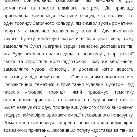
чимало оригінальних композицій, які виконані в дусі
романтики та просто відміного настрою. До прикладу
оригінальна композиція «Багряне серце», яка налічує сто
одну троянду багряного кольору, які символізують роматичні
почуття та можливо освідчення у коханні. Для виконання
такого букету необхідно затратити біля двох днів, тому
замовляйте букет «Багряне серце» завчасно. Доставка квітів,
яка буде виконана вчасно додасть позитиву до організацїї
свята та спростить його підготовку. Тому не зволікайте,
замовляйте чудові копозиції, а доставка квітів додасть
позитиву у відміному сервісі. Оригінальним продовженням
романтичної тематики є привітання чудовим букетом під
назвою «Мовою троянд», який прдовжує тематику
романтичних привітань та надихає на чудові миті життя.
Букет налічує сто одну троянду вишуканого стилю виконання
тадарує неймовірно вражаючі емоції несодіваного подарунку.
Романтична композиція створена спеціально для неймовірно
вражаючих привітань. Замовивши пслугу «доставка квітів» за