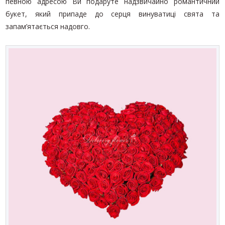
певною адресою Ви подаруте надзвичайно романтичний
букет, який припаде до серця винуватиці свята та
запам’ятається надовго.