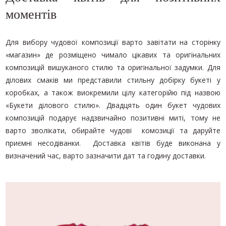
моментів
Для вибору чудової композиції варто завітати на сторінку
«магазин» де розміщено чимало цікавих та оригінальних
композицій вишуканого стилю та оригінальної задумки. Для
ділових смаків ми представили стильну добірку букеті у
коробках, а також виокремили цілу категорійю під назвою
«Букети ділового стилю». Двадцять один букет чудових
композицій подарує надзвичайно позитивні миті, тому не
варто зволікати, обирайте чудові комозиції та даруйте
приємні несодіванки. Доставка квітів буде виконана у
визначений час, варто зазначити дат та годину доставки.