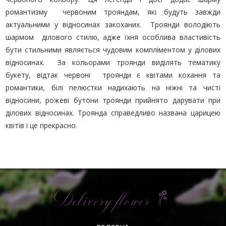
романтизму червоним трояндам, які будуть завжди
актуальними у відносинах закоханих. Троянди володіють
шармом ділового стилю, адже їхня особлива властивість
бути стильними являється чудовим компліментом у ділових
відносинах. За кольорами троянди виділять тематику
букету, відтак червоні троянди є квітами кохання та
романтики, білі пелюстки надихають на ніжні та чисті
відносини, рожеві бутони троянди прийнято дарувати при
ділових відносинах. Троянда справедливо названа царицею
квітів і це прекрасно.