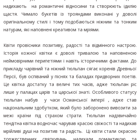
надихають на романтичні відносини та створюють ідилію
щастя. Чимало букетів із трояндами виконані у доволі
оригінальному стилі і тому подобаються ніжним та тонким
натурам, які наповнені креативом та мріями.
Квіти провісники позитиву, радості та відмінного настрою.
Історія кожної квітки є доволі тривалою та наповненою
неймовірними перипетіями і навіть історичними фактами. До
прикладу чарівний та ніжний тюльпан сягає коренів Древньої
Персії, був оспіваний у піснях та баладах придворних поетів.
Це квітка достатку та величі тих часів, адже тюльпан ріс
лише у палацах царів та царської знаті. Особливого статусу
тюльпан набув у часи Османської імперії , адже став
національним здобутком, який було заборонено вивозити за
межі країни під страхом страти. Тюльпан надзвичайно
тендітна квітка водночас чарував красою свіжості та надихав
мрійливі душі на позитив та радість. Ці квіти стали окрасою
торжественних святкувань, надихали романтикою та