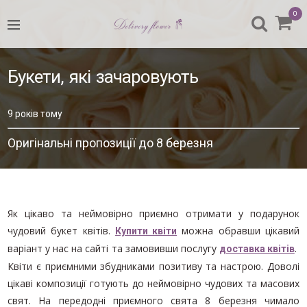
0
НАЗАД
УСІ БУКЕТИ
Букети, які зачаровують
ДО ДНЯ МАТЕРІ
9 років тому
8 БЕРЕЗНЯ
Оригінальні пропозиції до 8 березня
ДЕНЬ ВАЛЕНТИНА
КВІТИ У КОРОБКАХ
Домівка
КВІТИ ПОШТУЧНО
/
Як цікаво та неймовірно приємно отримати у подарунок
Без
чудовий букет квітів.
можна обравши цікавий
Купити квіти
БУКЕТ ДЛЯ ВЧИТЕЛЯ
категорії
варіант у нас на сайті та замовивши послугу
.
доставка квітів
/
БУКЕТ ВІД ФЛОРИСТА
Букети,
Квіти є приємними збудниками позитиву та настрою. Доволі
які
цікаві композиції готують до неймовірно чудових та масових
БУКЕТИ ДІЛОВОГО СТИЛЮ
зачаровують
свят. На передодні приємного свята 8 березня чимало