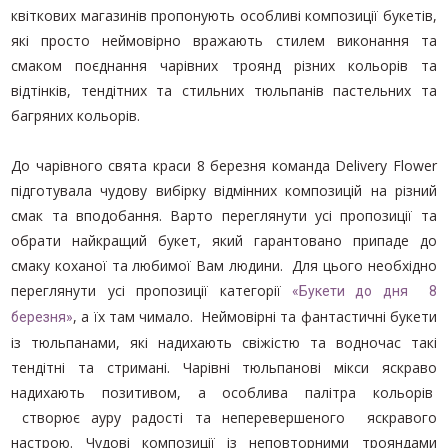
квіткових магазинів пропонують особливі композиції букетів,
БУКЕТИ ДЛЯ УРОЧИСТИХ
ПОДІЙ
які просто неймовірно вражають стилем виконання та
смаком поєднання чарівних троянд різних кольорів та
БУКЕТИ ПОЗИТИВНИХ
ЕМОЦІЙ
відтінків, тендітних та стильних тюльпанів пастельних та
багряних кольорів.
БУКЕТИ ПОПЕРЕДНЬОГО
ЗАМОВЛЕННЯ
До чарівного свята краси 8 березня команда Delivery Flower
КВІТИ ДЛЯ КОХАНОЇ
підготувала чудову вибірку відмінних композицій на різний
смак та вподобання. Варто переглянути усі пропозиції та
ВІТАЛЬНІ БУКЕТИ
обрати найкращий букет, який гарантовано припаде до
ДОДАТКИ ДО БУКЕТІВ
смаку коханої та любимої Вам людини. Для цього необхідно
переглянути усі пропозиції категорії
«Букети до дня 8
ЗИМОВІ БУКЕТИ
, а їх там чимало. Неймовірні та фантастичні букети
березня»
із тюльпанами, які надихають свіжістю та водночас такі
тендітні та стримані. Чарівні тюльпанові мікси яскраво
надихають позитивом, а особлива палітра кольорів
створює ауру радості та неперевершеного яскравого
настрою. Чудові композиції із неповторними трояндами