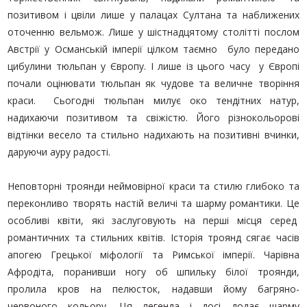
позитивом і цвіли лише у палацах Султана та наближених
оточенню вельмож. Лише у шістнадцятому столітті послом
Австрії у Османській імперії цілком таємно було передано
цибулини тюльпан у Європу. І лише із цього часу у Європі
почали оцінювати тюльпан як чудове та величне творіння
краси. Сьогодні тюльпан милує око тендітних натур,
надихаючи позитивом та свіжістю. Його різнокольорові
відтінки весело та стильно надихають на позитивні вчинки,
даруючи ауру радості.
Неповторні троянди неймовірної краси та стилю глибоко та
переконливо творять настій величі та шарму романтики. Це
особливі квіти, які заслуговують на перші місця серед
романтичних та стильних квітів. Історія троянд сягає часів
апогею Грецької міфології та Римської імперії. Чарівна
Афродіта, поранивши ногу об шпильку білої троянди,
пролила кров на пелюсток, надавши йому багряно-
червоного кольору. Ця легенда і досі додає шарму